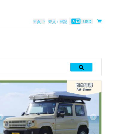
主頁
登入
/
登記
USD