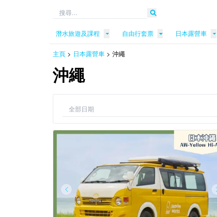
潛水旅遊及課程
自由行套票
日本露營車
主頁
>
日本露營車
> 沖繩
沖繩