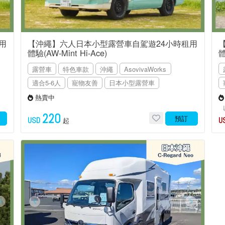
用
【沖繩】六人日本小型露營車自駕遊24小時租用
體驗(AW-Mint Hi-Ace)
體
露營車
特色車款
沖繩
AsovivaWorks
適合5-6人
寵物友善
日本小型露營車
熱賣中
220
預訂
USD
U
起