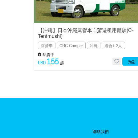
【沖繩】日本沖繩露營車自駕遊租用體驗(C-
Tentmushi)
露營車
CRC Camper
沖繩
適合1-2人
熱賣中
155
預訂
USD
起
聯絡我們