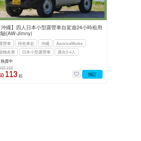
【沖繩】四人日本小型露營車自駕遊24小時租用
驗(AW-Jimny)
露營車
特色車款
沖繩
AsovivaWorks
寵物友善
日本小型露營車
適合3-4人
熱賣中
USD 168
113
預訂
SD
起