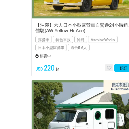
【沖繩】六人日本小型露營車自駕遊24小時租
體驗(AW-Yellow Hi-Ace)
露營車
特色車款
沖繩
AsovivaWorks
日本小型露營車
適合5-6人
熱賣中
220
預訂
USD
起