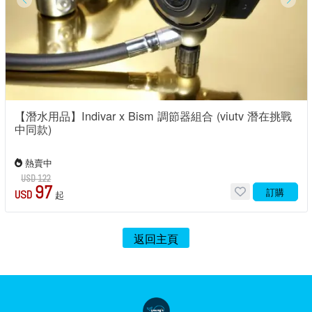
【潛水用品】Indivar x Bism 調節器組合 (viutv 潛在挑戰
中同款)
熱賣中
USD 122
97
訂購
USD
起
返回主頁