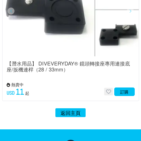
【潛水用品】 DIVEVERYDAY® 鏡頭轉接座專用連接底
座/扳機連桿（28 / 33mm）
熱賣中
11
訂購
USD
起
返回主頁