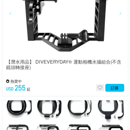
【潛水用品】 DIVEVERYDAY® 運動相機水攝組合(不含
鏡頭轉接座)
熱賣中
255
訂購
USD
起