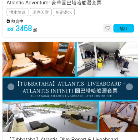
Atlantis Adventurer 豪華圖巴塔哈船潛套票
潛水旅遊
珊瑚天堂
船宿潛水
熱賣中
3458
預訂
USD
起
【Tubbataha】Atlantis Dive Resort & Liveaboard -