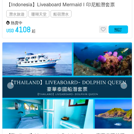
【Indonesia】Liveaboard Mermaid I 印尼船潛套票
潛水旅遊
珊瑚天堂
船宿潛水
熱賣中
4108
預訂
USD
起