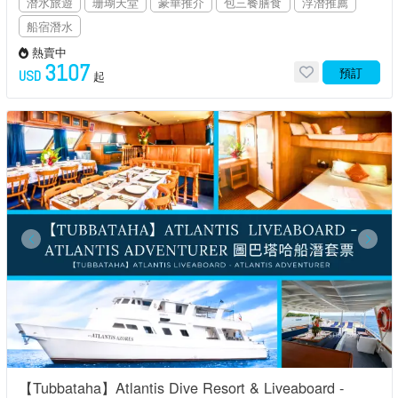
潛水旅遊
珊瑚天堂
豪華推介
包三餐膳食
浮潛推薦
船宿潛水
熱賣中
3107
預訂
USD
起
【Tubbataha】Atlantis Dive Resort & Liveaboard -