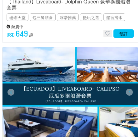
【Thailand】Liveaboard- Dolphin Queen 豪華泰國船潛
套票
珊瑚天堂
包三餐膳食
浮潛推薦
抵玩之選
船宿潛水
熱賣中
649
預訂
USD
起