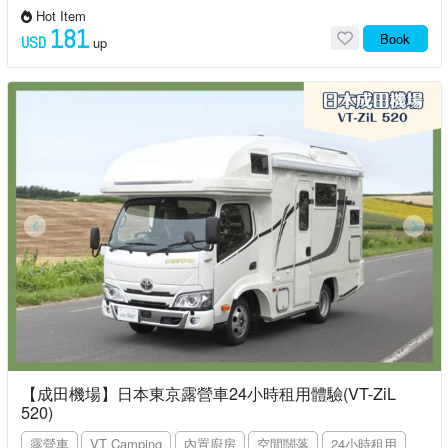
Hot Item
181
Book
USD
up
【成田機場】日本東京露營車24小時租用體驗(VT-ZiL
520)
露營車
VT Camping
內置廚房
空間闊落
24小時租用