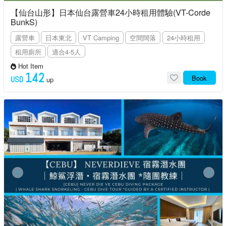
【仙台山形】日本仙台露營車24小時租用體驗(VT-Corde
BunkS)
露營車
日本東北
VT Camping
空間闊落
24小時租用
租用廁所
適合4-5人
Hot Item
142
Book
USD
up