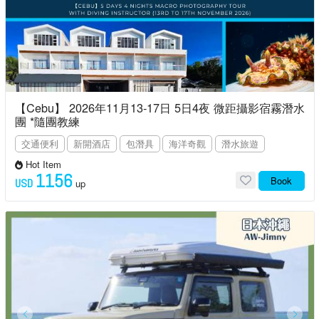
【Cebu】 2026年11月13-17日 5日4夜 微距攝影宿霧潛水
團 *隨團教練
交通便利
新開酒店
包潛具
海洋奇觀
潛水旅遊
Hot Item
1156
Book
USD
up