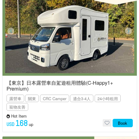
【東京】日本露營車自駕遊租用體驗(C-Happy1+
Premium)
露營車
關東
CRC Camper
適合3-4人
24小時租用
寵物友善
Hot Item
168
Book
USD
up