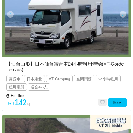
【仙台山形】日本仙台露營車24小時租用體驗(VT-Corde
Leaves)
露營車
日本東北
VT Camping
空間闊落
24小時租用
租用廁所
適合4-5人
Hot Item
142
Book
USD
up