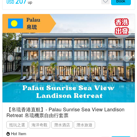
207
Book
USD
up
【帛琉香港直航】- Palau Sunrise Sea View Landison
Retreat 帛琉機票自由行套票
抵玩之選
海洋奇觀
潛水酒店
潛水旅遊
Hot Item