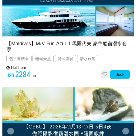
【Maldives】M/V Fun Azul II 馬爾代夫 豪華船宿潛水套
票
包三餐膳食
珊瑚天堂
特式體驗
潛水旅遊
Hot Item
2294
Book
USD
up