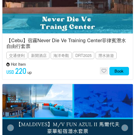
【Cebu】宿霧Never Die Ve Training Center菲律賓潛水
自由行套票
交通便利
新開酒店
海洋奇觀
DRT2025
潛水旅遊
Hot Item
220
Book
USD
up