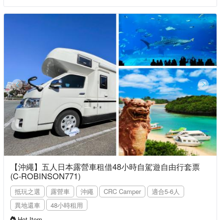
【沖繩】五人日本露營車租借48小時自駕遊自由行套票
(C-ROBINSON771)
抵玩之選
露營車
沖繩
CRC Camper
適合5-6人
異地還車
48小時租用
Hot Item