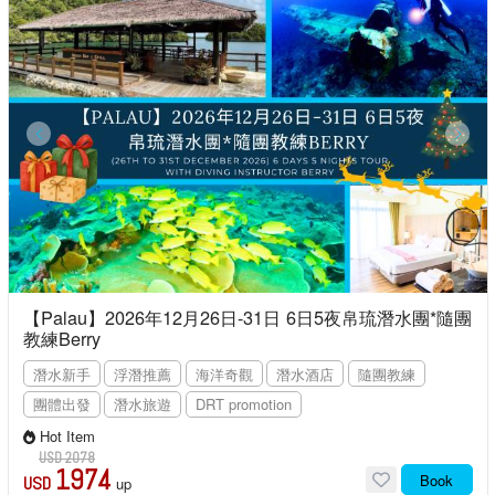
【Palau】2026年12月26日-31日 6日5夜帛琉潛水團*隨團
教練Berry
潛水新手
浮潛推薦
海洋奇觀
潛水酒店
隨團教練
團體出發
潛水旅遊
DRT promotion
Hot Item
USD 2078
1974
Book
USD
up