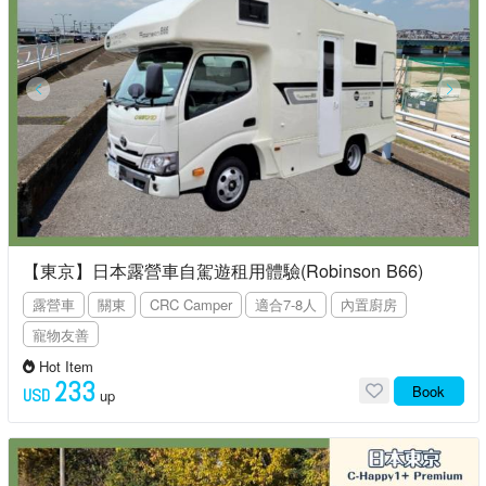
【東京】日本露營車自駕遊租用體驗(Robinson B66)
露營車
關東
CRC Camper
適合7-8人
內置廚房
寵物友善
Hot Item
233
Book
USD
up