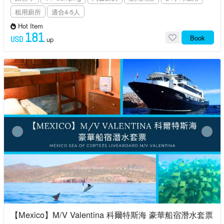
租用廁所
適合4-5人
Hot Item
181
Book
USD
up
【Mexico】M/V Valentina 科爾特斯海 豪華船宿潛水套票