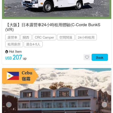
【大阪】日本露營車24小時租用體驗(C-Corde BunkS
(VR)
露營車
關西
CRC Camper
空間闊落
24小時租用
租用廁所
適合4-5人
Hot Item
207
Book
USD
up