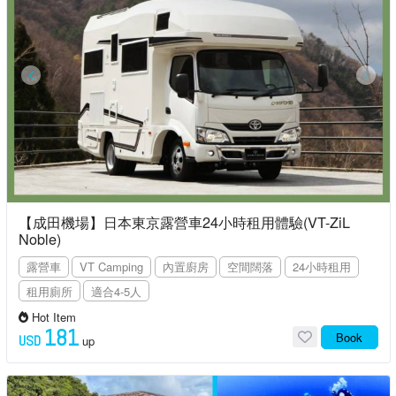
【成田機場】日本東京露營車24小時租用體驗(VT-ZiL
Noble)
露營車
VT Camping
內置廚房
空間闊落
24小時租用
租用廁所
適合4-5人
Hot Item
181
Book
USD
up