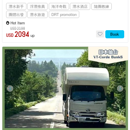
潛水新手
浮潛推薦
海洋奇觀
潛水酒店
隨團教練
團體出發
潛水旅遊
DRT promotion
Hot Item
USD 2198
2094
Book
USD
up