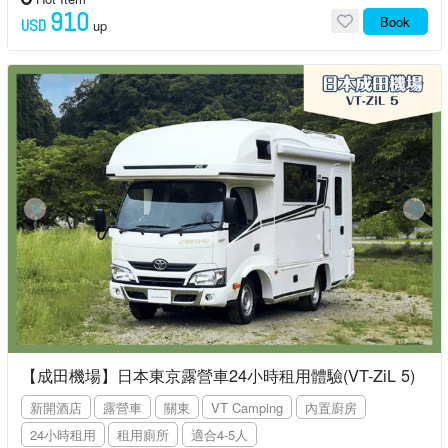
910
Book
USD
up
【成田機場】日本東京露營車24小時租用體驗(VT-ZiL 5)
新開酒店
露營車
關東
VT Camping
內置廚房
24小時租用
租用廁所
適合4-5人