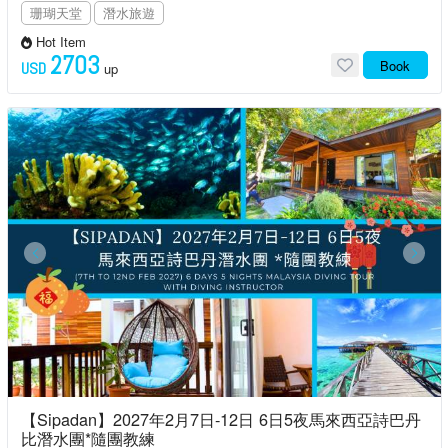
珊瑚天堂
潛水旅遊
Hot Item
2703
Book
USD
up
【Sipadan】2027年2月7日-12日 6日5夜馬來西亞詩巴丹
比潛水團*隨團教練