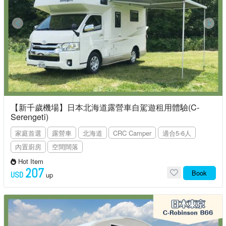
【新千歲機場】日本北海道露營車自駕遊租用體驗(C-
Serengeti)
家庭首選
露營車
北海道
CRC Camper
適合5-6人
內置廚房
空間闊落
Hot Item
207
Book
USD
up