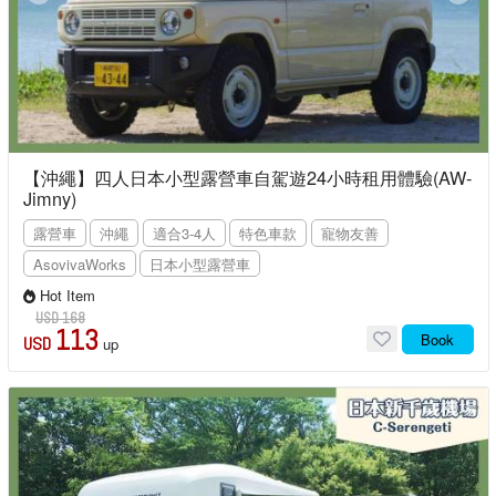
【沖繩】四人日本小型露營車自駕遊24小時租用體驗(AW-
Jimny)
露營車
沖繩
適合3-4人
特色車款
寵物友善
AsovivaWorks
日本小型露營車
Hot Item
USD 168
113
Book
USD
up