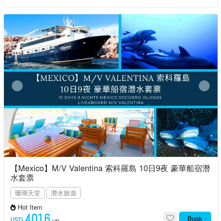
【Mexico】M/V Valentina 索科羅島 10日9夜 豪華船宿潛
水套票
珊瑚天堂
潛水旅遊
Hot Item
4016
Book
USD
up