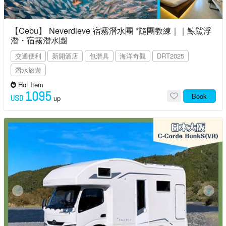
【Cebu】 Neverdieve 宿霧潛水團 *隨團教練｜｜鯨鯊浮
潛・宿霧潛水團
交通便利
新開酒店
包潛具
海洋奇觀
DRT2025
潛水旅遊
Hot Item
1095
Book
USD
up