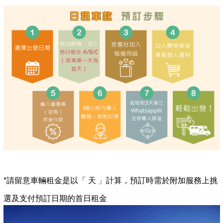
用：如露營車通夠開回還車地點金額為150,000日圓、如不能
夠開回還車地點金額為200,000日圓。其他相關維修或清潔費
用可參考：
http://bit.ly/3XZyipr
小童(12歲以下)機票價格可與旅遊管家查詢。
價錢以當日最低價格之機票、酒店及附加費計算，確實之費用
或會因貨幣匯率及供應情況而有所變動，如費用因以上理由而
有所更改，恕不另行通知
旅遊產品一經確定, 所有內容不可更改, 所有巳繳款項則不接受
任何退款
因旅客未能在報名時提供旅遊証件給予本公司職員查閱,故旅客
必須自行查閱並確保個人及同行者
*已報名旅客之英文名字, 必須等同旅遊證件上英文名字
*旅遊証件有效期以出發日期計算, 並須達6 個月以上
*持有有效的簽証過境或入境
*護照上有足夠空白頁作入境用途
為了令旅程更安心, 香港旅遊業議會建議出外旅遊購買1份旅遊
保險以保障自己
未能如期登機者，本公司概不接受任何退款要求
以上圖片只供參考
*請留意車輛租金是以「 天 」計算，預訂時需於附加服務上挑
細則如有更改，恕不另行通知
選及支付預訂日期的首日租金