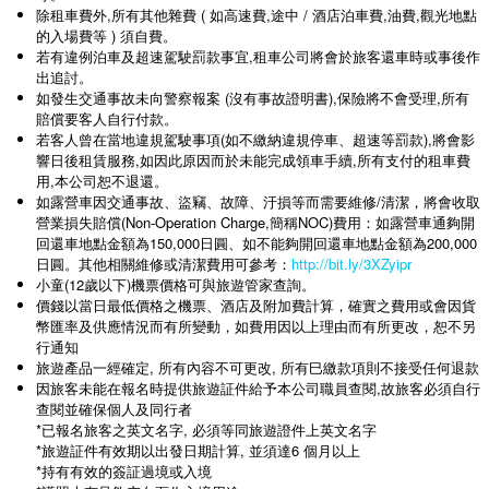
除租車費外,所有其他雜費 ( 如高速費,途中 / 酒店泊車費,油費,觀光地點
的入場費等 ) 須自費。
若有違例泊車及超速駕駛罰款事宜,租車公司將會於旅客還車時或事後作
出追討。
如發生交通事故未向警察報案 (沒有事故證明書),保險將不會受理,所有
賠償要客人自行付款。
若客人曾在當地違規駕駛事項(如不繳納違規停車、超速等罰款),將會影
響日後租賃服務,如因此原因而於未能完成領車手續,所有支付的租車費
用,本公司恕不退還。
如露營車因交通事故、盜竊、故障、汙損等而需要維修/清潔，將會收取
營業損失賠償(Non-Operation Charge,簡稱NOC)費用：如露營車通夠開
回還車地點金額為150,000日圓、如不能夠開回還車地點金額為200,000
日圓。其他相關維修或清潔費用可參考：
http://bit.ly/3XZyipr
小童(12歲以下)機票價格可與旅遊管家查詢。
價錢以當日最低價格之機票、酒店及附加費計算，確實之費用或會因貨
幣匯率及供應情況而有所變動，如費用因以上理由而有所更改，恕不另
行通知
旅遊產品一經確定, 所有內容不可更改, 所有巳繳款項則不接受任何退款
因旅客未能在報名時提供旅遊証件給予本公司職員查閱,故旅客必須自行
查閱並確保個人及同行者
*已報名旅客之英文名字, 必須等同旅遊證件上英文名字
*旅遊証件有效期以出發日期計算, 並須達6 個月以上
*持有有效的簽証過境或入境