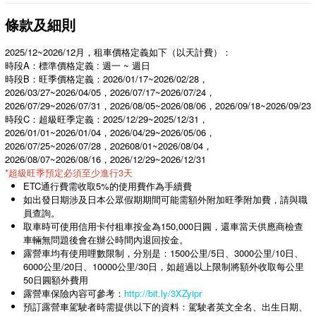
條款及細則
2025/12~2026/12月，租車價格定義如下（以天計費）：
時段A：標準價格定義 : 週一 ~ 週日
時段B：旺季價格定義：2026/01/17~2026/02/28，
2026/03/27~2026/04/05，2026/07/17~2026/07/24，
2026/07/29~2026/07/31，2026/08/05~2026/08/06，2026/09/18~2026/09/23
時段C：超級旺季定義：2025/12/29~2025/12/31，
2026/01/01~2026/01/04，2026/04/29~2026/05/06，
2026/07/25~2026/07/28，202608/01~2026/08/04，
2026/08/07~2026/08/16，2026/12/29~2026/12/31
*超級旺季預定必須至少進行3天
⁠ETC通行費需收取5%的使用費作為手續費
如出發日期涉及日本公眾假期期間可能需額外附加旺季附加費，請與職
員查詢。
取車時可使用信用卡付租車按金為150,000日圓，還車當天供應商檢查
車輛無問題後會在辦公時間內退回按金。
露營車均有使用哩數限制，分別是：1500公里/5日、3000公里/10日、
6000公里/20日、10000公里/30日，如超過以上限制將額外收取每公里
50日圓額外費用
露營車保險內容可參考：
http://bit.ly/3XZyipr
預訂露營車駕駛者時需提供以下的資料：駕駛者英文全名、出生日期、