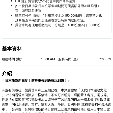
⁠ETC通行費需收取5%的使用費作為手續費
如出發日期涉及日本公眾假期期間可能需額外附加旺季附加
費，請與職員查詢。
取車時可使用信用卡付租車按金為150,000日圓，還車當天供
應商檢查車輛無問題後會在辦公時間內退回按金。
露營車均有使用哩數限制，分別是：1500公里/5日、3000公
里/10日、6000公里/20日、10000公里/30日，如超過以上限制
將額外收取每公里50日圓額外費用
露營車保險內容可參考：
http://bit.ly/3XZyipr
預訂露營車駕駛者時需提供以下的資料：駕駛者英文全名、出
基本資料
生日期、國際車牌號碼、國際車牌有效日期、國際車牌副本、
護照副本。
如有指定的驅動車型，請於預訂時申請，最終決定權一律取車
服務時間 (由):
10:00 AM
服務時間 (至):
7:00 PM
時由供應商安排及提供。
請攜帶個人梳洗用品 ：例如：睡袋、拖鞋，毛巾，牙刷，牙
介紹
膏，沐浴露，洗頭液，鬚刨，露營燈等用品。
為了公共及個人安全，露營車內只可以烹煮食材簡易，如：煲
「日本旅遊新高度！露營車去到邊就玩到邊！」
飲用水或水煮等。如需要煮食重味道的食物或使用油煮食。必
須如露營車外烹煮，‪敬請務必配合。
有沒有興趣租一架露營車和三五知已在日本深度體驗「現代日本遊牧文化
客人需妥善清洗已使用廚具/設施，否則供應商有權收取清潔
」？這輛露營車同酒店一樣舒適，不但可以睡覺，還配置了廚房、電視等。
費。
只需持有國際駕照和駕駛者本人護照便可以於我們日本全國多個據點取還露
客人需自行處理廚餘及帶有油份的水份，不得於車內水槽倒
營車，例如北海道、東京、關西大阪、沖繩、四國地區 或機場等都可異地還
入，否則供應商有權收取清潔費。
車，十分彈性！於悠揚假期的預訂網站上以優惠的價格預訂租用日本豐田露
露營車為禁煙車輛，不得於車內吸煙。