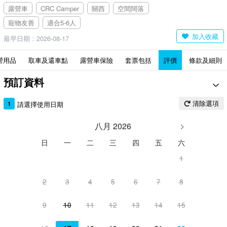
露營車
CRC Camper
關西
空間闊落
寵物友善
適合5-6人
加入收藏
最早日期：2026-08-17
營用品
取車及還車點
露營車保險
套票包括
評價
條款及細則
預訂資料
清除選項
1
請選擇使用日期
八月 2026
日
一
二
三
四
五
六
1
2
3
4
5
6
7
8
9
10
11
12
13
14
15