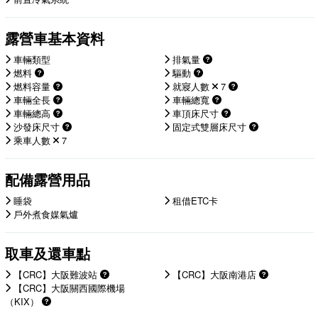
露營車基本資料
車輛類型
排氣量
燃料
驅動
燃料容量
就寢人數
7
車輛全長
車輛總寬
車輛總高
車頂床尺寸
沙發床尺寸
固定式雙層床尺寸
乘車人數
7
配備露營用品
睡袋
租借ETC卡
戶外煮食媒氣爐
取車及還車點
【CRC】大阪難波站
【CRC】大阪南港店
【CRC】大阪關西國際機場
（KIX）