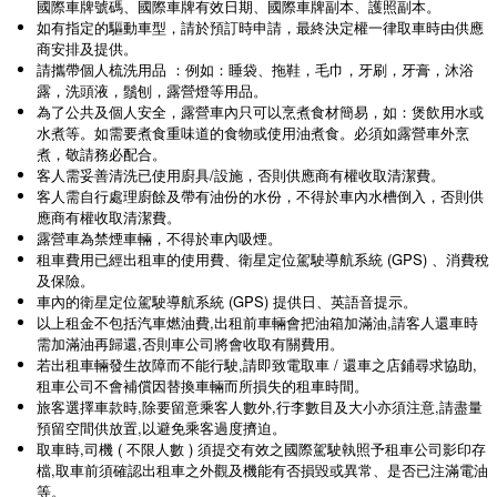
國際車牌號碼、國際車牌有效日期、國際車牌副本、護照副本。
如有指定的驅動車型，請於預訂時申請，最終決定權一律取車時由供應
商安排及提供。
請攜帶個人梳洗用品 ：例如：睡袋、拖鞋，毛巾，牙刷，牙膏，沐浴
露，洗頭液，鬚刨，露營燈等用品。
為了公共及個人安全，露營車內只可以烹煮食材簡易，如：煲飲用水或
水煮等。如需要煮食重味道的食物或使用油煮食。必須如露營車外烹
煮，‪敬請務必配合。
客人需妥善清洗已使用廚具/設施，否則供應商有權收取清潔費。
客人需自行處理廚餘及帶有油份的水份，不得於車內水槽倒入，否則供
應商有權收取清潔費。
露營車為禁煙車輛，不得於車內吸煙。
租車費用已經出租車的使用費、衛星定位駕駛導航系統 (GPS) 、消費稅
及保險。
車內的衛星定位駕駛導航系統 (GPS) 提供日、英語音提示。
以上租金不包括汽車燃油費,出租前車輛會把油箱加滿油,請客人還車時
需加滿油再歸還,否則車公司將會收取有關費用。
若出租車輛發生故障而不能行駛,請即致電取車 / 還車之店鋪尋求協助,
租車公司不會補償因替換車輛而所損失的租車時間。
旅客選擇車款時,除要留意乘客人數外,行李數目及大小亦須注意,請盡量
預留空間供放置,以避免乘客過度擠迫。
取車時,司機 ( 不限人數 ) 須提交有效之國際駕駛執照予租車公司影印存
檔,取車前須確認出租車之外觀及機能有否損毀或異常、是否已注滿電油
等。