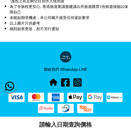
*護照上有足夠空白頁作入境用途
為了令旅程更安心, 香港旅遊業議會建議出外旅遊購買1份旅遊保險以保
障自己
未能如期登機者，本公司概不接受任何退款要求
以上圖片只供參考
細則如有更改，恕不另行通知
聯絡我們
WhatsApp
LINE
© 2026 Young's Holidays Ltd 悠揚假期有限公司. All right reserved.
請輸入日期查詢價格
旅行社牌照號碼 354061