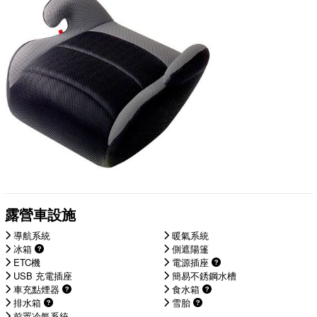
露營車設施
導航系統
暖氣系統
冰箱
側遮陽篷
ETC機
電源插座
USB 充電插座
簡易不銹鋼水槽
車充點煙器
食水箱
排水箱
雪胎
前置冷氣系統