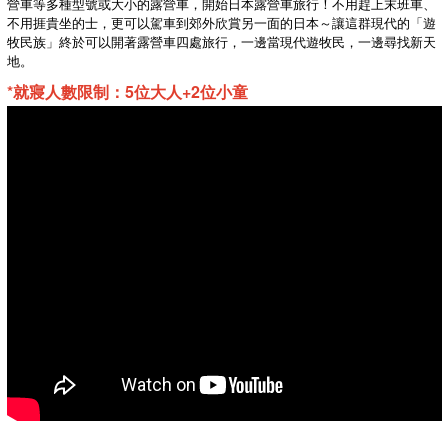
營車等多種型號或大小的露營車，開始日本露營車旅行！不用趕上末班車、
租車費用已經出租車的使用費、衛星定位駕駛導航系統 (GPS)
不用捱貴坐的士，更可以駕車到郊外欣賞另一面的日本～讓這群現代的「遊
、消費稅及保險。
牧民族」終於可以開著露營車四處旅行，一邊當現代遊牧民，一邊尋找新天
車內的衛星定位駕駛導航系統 (GPS) 提供日、英語音提示。
地。
以上租金不包括汽車燃油費,出租前車輛會把油箱加滿油,請客
人還車時需加滿油再歸還,否則車公司將會收取有關費用。
*就寢人數限制：5位大人+2位小童
若出租車輛發生故障而不能行駛,請即致電取車 / 還車之店鋪尋
求協助,租車公司不會補償因替換車輛而所損失的租車時間。
旅客選擇車款時,除要留意乘客人數外,行李數目及大小亦須注
意,請盡量預留空間供放置,以避免乘客過度擠迫。
取車時,司機 ( 不限人數 ) 須提交有效之國際駕駛執照予租車公
司影印存檔,取車前須確認出租車之外觀及機能有否損毀或異
常、是否已注滿電油等。
除租車費外,所有其他雜費 ( 如高速費,途中 / 酒店泊車費,油費,
觀光地點的入場費等 ) 須自費。
若有違例泊車及超速駕駛罰款事宜,租車公司將會於旅客還車時
或事後作出追討。
如發生交通事故未向警察報案 (沒有事故證明書),保險將不會受
理,所有賠償要客人自行付款。
若客人曾在當地違規駕駛事項(如不繳納違規停車、超速等罰
款),將會影響日後租賃服務,如因此原因而於未能完成領車手續,
所有支付的租車費用,本公司恕不退還。
如露營車因交通事故、盜竊、故障、汙損等而需要維修/清潔，
將會收取營業損失賠償(Non-Operation Charge,簡稱NOC)費