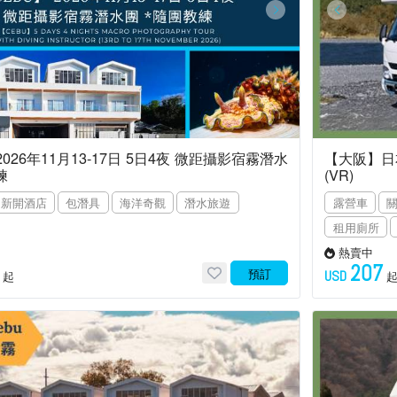
2026年11月13-17日 5日4夜 微距攝影宿霧潛水
【大阪】日本
練
(VR)
新開酒店
包潛具
海洋奇觀
潛水旅遊
露營車
租用廁所
熱賣中
207
預訂
USD
起