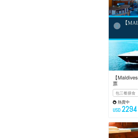
【Maldiv
票
包三餐膳食
熱賣中
2294
USD