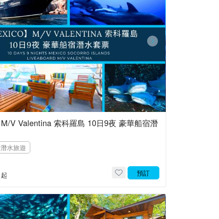
】M/V Valentina 索科羅島 10日9夜 豪華船宿潛
潛水旅遊
預訂
起