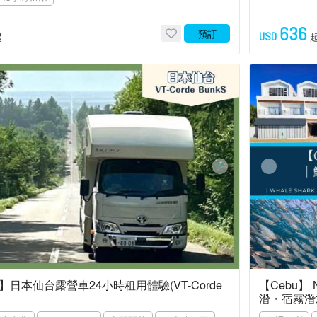
636
預訂
USD
起
日本仙台露營車24小時租用體驗(VT-Corde
【Cebu】
潛・宿霧潛