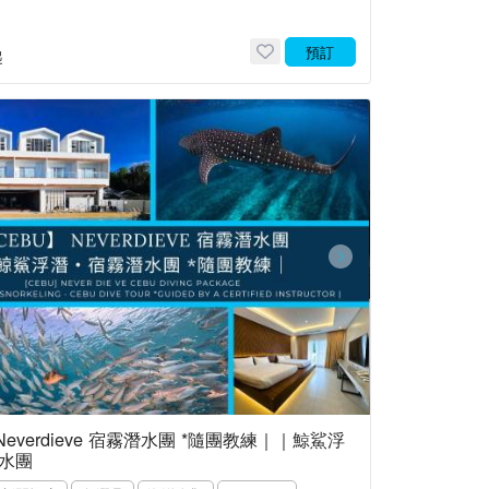
預訂
起
 Neverdieve 宿霧潛水團 *隨團教練｜｜鯨鯊浮
水團