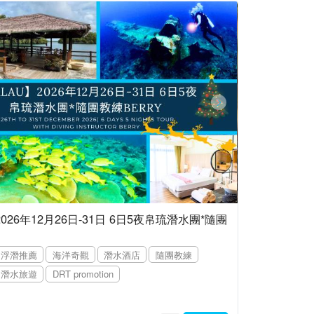
2026年12月26日-31日 6日5夜帛琉潛水團*隨團
浮潛推薦
海洋奇觀
潛水酒店
隨團教練
潛水旅遊
DRT promotion