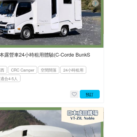
露營車24小時租用體驗(C-Corde BunkS
關西
CRC Camper
空間闊落
24小時租用
適合4-5人
預訂
起