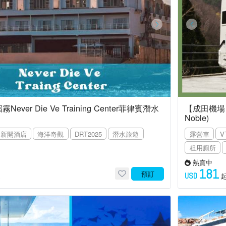
Never Die Ve Training Center菲律賓潛水
【成田機場】
Noble)
新開酒店
海洋奇觀
DRT2025
潛水旅遊
露營車
V
租用廁所
熱賣中
181
預訂
USD
起