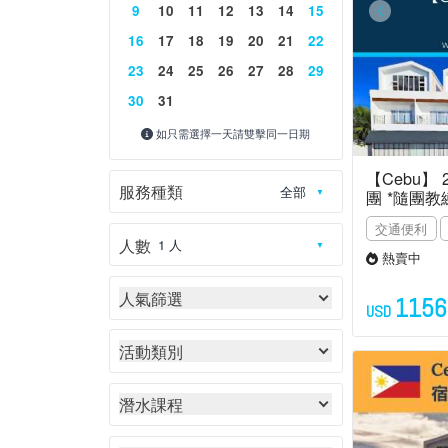
9
10
11
12
13
14
15
16
17
18
19
20
21
22
23
24
25
26
27
28
29
30
31
如只需選擇一天請雙擊同一日期
【Cebu】 
服務種類
團 *隨團教
交通便利
人數
熱賣中
人氣篩選
1156
USD
活動類別
潛水課程