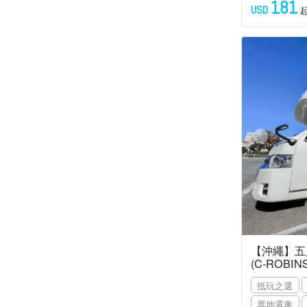
181
USD
【沖繩】五
(C-ROBIN
抵玩之選
異地還車