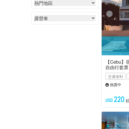
熱門地區
露營車
【Cebu】宿霧
自由行套票
交通便利
熱賣中
220
USD