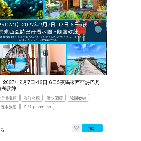
an】2027年2月7日-12日 6日5夜馬來西亞詩巴丹
隨團教練
浮潛推薦
海洋奇觀
潛水酒店
隨團教練
潛水旅遊
DRT promotion
預訂
起