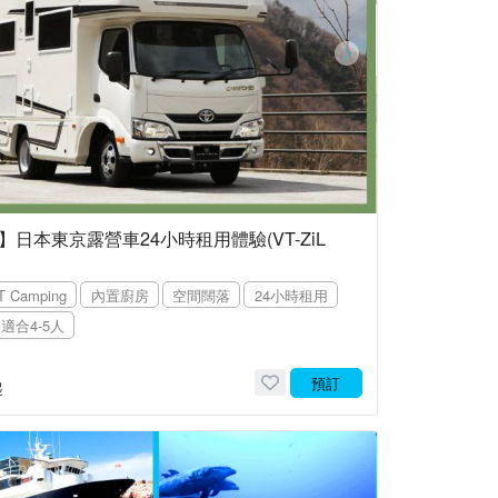
日本東京露營車24小時租用體驗(VT-ZiL
T Camping
內置廚房
空間闊落
24小時租用
適合4-5人
預訂
起