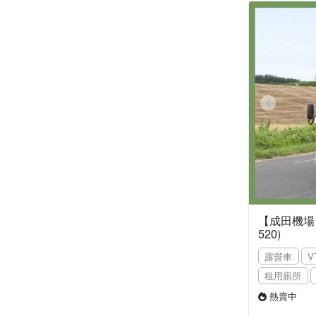
【成田機場】
520)
露營車
V
租用廁所
熱賣中