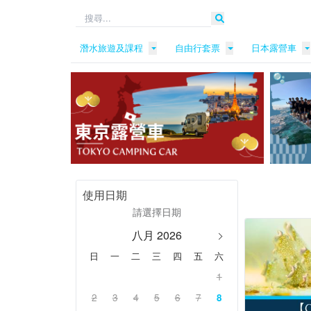
潛水旅遊及課程
自由行套票
日本露營車
使用日期
八月 2026
日
一
二
三
四
五
六
1
2
3
4
5
6
7
8