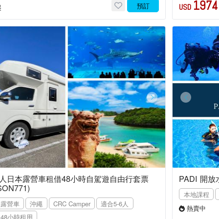
1974
預訂
USD
起
人日本露營車租借48小時自駕遊自由行套票
PADI 開
SON771)
本地課程
露營車
沖繩
CRC Camper
適合5-6人
熱賣中
48小時租用