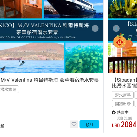
】M/V Valentina 科爾特斯海 豪華船宿潛水套票
【Sipad
比潛水團*
潛水旅遊
潛水新手
團體出發
熱賣中
USD 2198
2094
預訂
USD
起