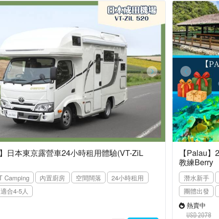
日本東京露營車24小時租用體驗(VT-ZiL
【Palau】
教練Berry
T Camping
內置廚房
空間闊落
24小時租用
潛水新手
適合4-5人
團體出發
熱賣中
USD 2078